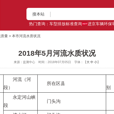
搜本站
热门查询：
车型排放标准查询
进京车辆环保
境质量
>
本市河流水质状况
2018年5月河流水质状况
来源：监测中心
时间：2018年07月05日
字体：【
大
中
小
】
河流（河
现
所在区县
段）
别
永定河山峡
门头沟
段