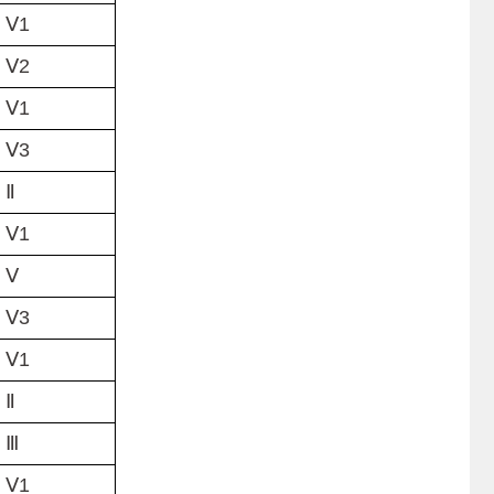
1
2
1
3
Ⅱ
1
Ⅴ
3
1
Ⅱ
Ⅲ
1