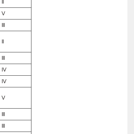
Ⅱ
Ⅴ
Ⅲ
Ⅱ
Ⅲ
Ⅳ
Ⅳ
Ⅴ
Ⅲ
Ⅲ