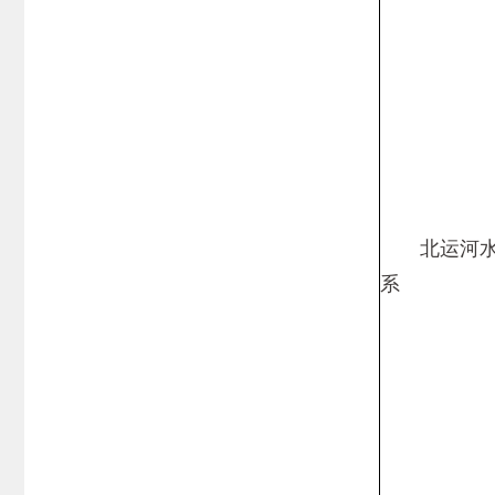
北运河
系