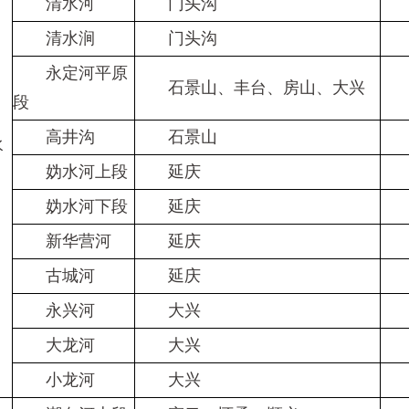
清水河
门头沟
清水涧
门头沟
永定河平原
石景山、丰台、房山、大兴
段
高井沟
石景山
水
妫水河上段
延庆
妫水河下段
延庆
新华营河
延庆
古城河
延庆
永兴河
大兴
Ⅴ
大龙河
大兴
Ⅴ
小龙河
大兴
Ⅴ