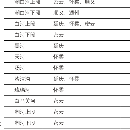
潮白河上段
密云、怀柔、顺义
潮白河下段
顺义、通州
白河上段
延庆、怀柔、密云
白河下段
密云
黑河
延庆
天河
怀柔
汤河
怀柔
渣汰沟
延庆、怀柔
琉璃河
怀柔
白马关河
密云
潮河上段
密云
潮河下段
密云
水