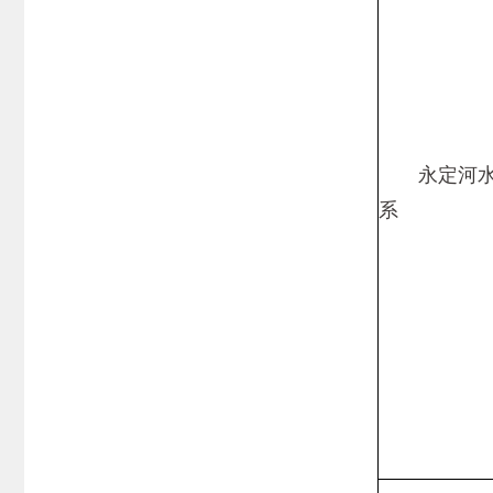
永定河
系