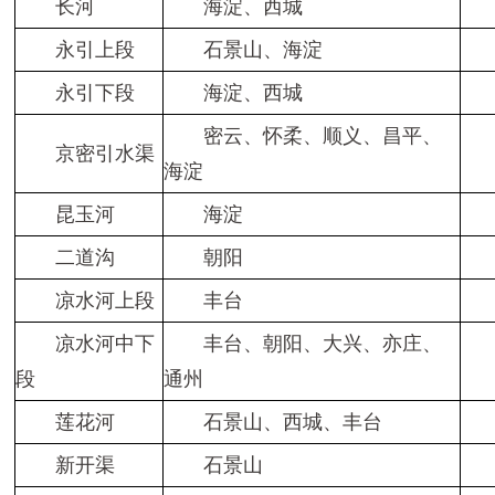
长河
海淀、西城
永引上段
石景山、海淀
永引下段
海淀、西城
密云、怀柔、顺义、昌平、
京密引水渠
海淀
昆玉河
海淀
二道沟
朝阳
凉水河上段
丰台
凉水河中下
丰台、朝阳、大兴、亦庄、
段
通州
莲花河
石景山、西城、丰台
新开渠
石景山