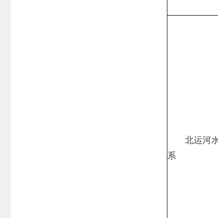
北运河
系