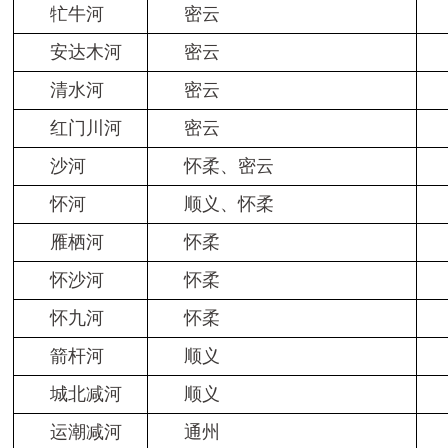
牤牛河
密云
安达木河
密云
清水河
密云
红门川河
密云
沙河
怀柔、密云
怀河
顺义、怀柔
雁栖河
怀柔
怀沙河
怀柔
怀九河
怀柔
箭杆河
顺义
城北减河
顺义
运潮减河
通州
Ⅴ