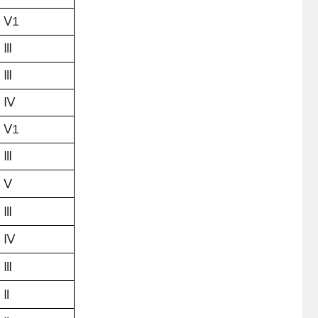
1
Ⅲ
Ⅲ
Ⅳ
1
Ⅲ
Ⅴ
Ⅲ
Ⅳ
Ⅲ
Ⅱ