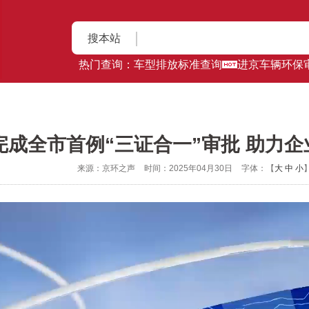
搜本站
热门查询：
车型排放标准查询
进京车辆环保
完成全市首例“三证合一”审批 助力企
来源：京环之声
时间：2025年04月30日
字体：【
大
中
小