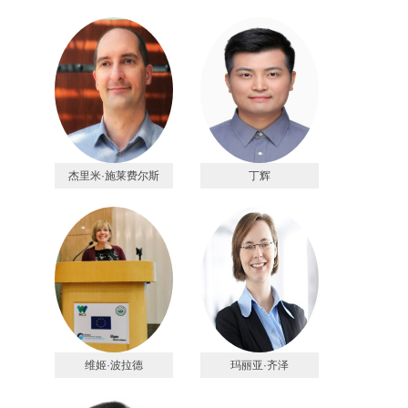
杰里米·施莱费尔斯
丁辉
维姬·波拉德
玛丽亚·齐泽