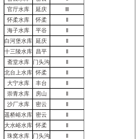
官厅水库
延庆
Ⅲ
怀柔水库
怀柔
Ⅱ
海子水库
平谷
Ⅱ
白河堡水库
延庆
Ⅱ
十三陵水库
昌平
Ⅱ
斋堂水库
门头沟
Ⅱ
北台上水库
怀柔
Ⅱ
大宁水库
丰台
Ⅱ
崇青水库
房山
Ⅱ
沙厂水库
密云
Ⅱ
遥桥峪水库
密云
Ⅱ
大水峪水库
怀柔
Ⅱ
珠窝水库
门头沟
Ⅱ