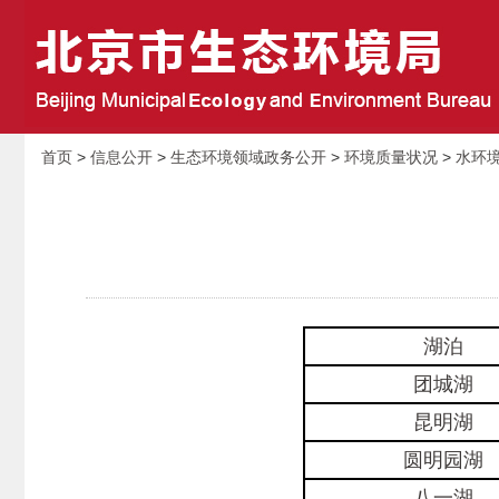
首页
>
信息公开
>
生态环境领域政务公开
>
环境质量状况
>
水环
湖泊
团城湖
昆明湖
圆明园湖
八一湖