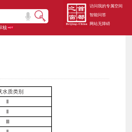
访问我的专属空间
智能问答
网站无障碍
审核
状水质类别
Ⅱ
Ⅱ
Ⅲ
Ⅱ