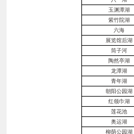
玉渊潭湖
紫竹院湖
六海
展览馆后湖
筒子河
陶然亭湖
龙潭湖
青年湖
朝阳公园湖
红领巾湖
莲花池
奥运湖
柳荫公园湖