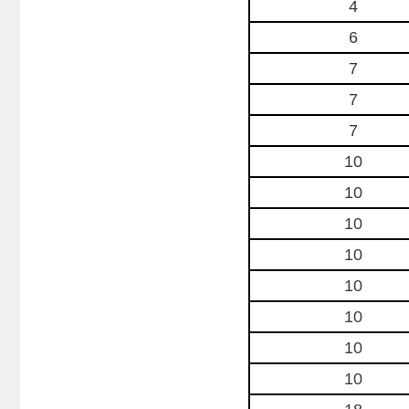
4
6
7
7
7
10
10
10
10
10
10
10
10