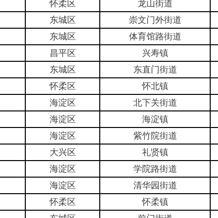
怀柔区
龙山街道
东城区
崇文门外街道
东城区
体育馆路街道
昌平区
兴寿镇
东城区
东直门街道
怀柔区
怀北镇
海淀区
北下关街道
海淀区
海淀镇
海淀区
紫竹院街道
大兴区
礼贤镇
海淀区
学院路街道
海淀区
清华园街道
怀柔区
怀柔镇