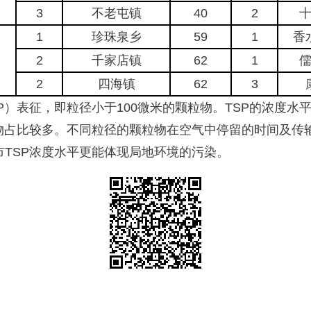
3
不老屯镇
40
2
1
珍珠泉乡
59
1
香
2
千家店镇
62
1
2
四海镇
62
3
表征，即粒径小于100微米的颗粒物。TSP的浓度水
粒物占比较多。不同粒径的颗粒物在空气中停留的时间及传
TSP浓度水平更能体现局地环境的污染。