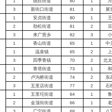
1
德胜街道
80
1
3
新街口街道
81
3
展
1
安贞街道
80
1
2
劲松街道
81
2
3
来广营乡
82
3
1
香山街道
65
1
中
1
温泉镇
65
2
3
四季青镇
70
2
北
1
青塔街道
73
1
2
卢沟桥街道
74
2
东
3
五里店街道
77
2
石
1
五里坨街道
64
1
2
金顶街街道
66
1
3
广宁街道
68
3
八