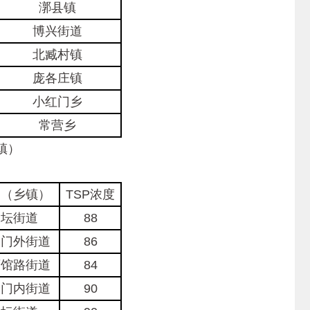
漷县镇
博兴街道
北臧村镇
庞各庄镇
小红门乡
常营乡
镇）
道（乡镇）
TSP浓度
天坛街道
88
定门外街道
86
育馆路街道
84
安门内街道
90