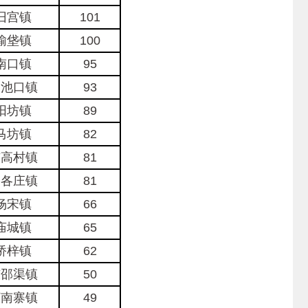
旧宫镇
101
榆垡镇
100
南口镇
95
马池口镇
93
阳坊镇
89
马坊镇
82
东高村镇
81
夏各庄镇
81
杨宋镇
66
庙城镇
65
桥梓镇
62
东邵渠镇
50
河南寨镇
49