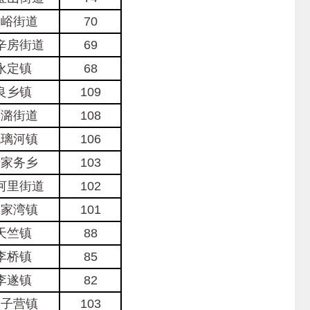
大峪街道
70
辛房街道
69
永定镇
68
良乡镇
109
西潞街道
108
琉璃河镇
106
于家务乡
103
河里街道
102
张家湾镇
101
天竺镇
88
李桥镇
85
李遂镇
82
长子营镇
103