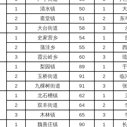
1
清水镇
50
1
2
斋堂镇
51
2
东
3
大台街道
58
3
1
史家营乡
54
1
2
蒲洼乡
55
2
3
霞云岭乡
60
3
1
梨园镇
89
1
2
玉桥街道
91
2
临
2
九棵树街道
91
3
1
北石槽镇
62
1
2
双丰街道
64
2
3
木林镇
65
3
1
魏善庄镇
90
1