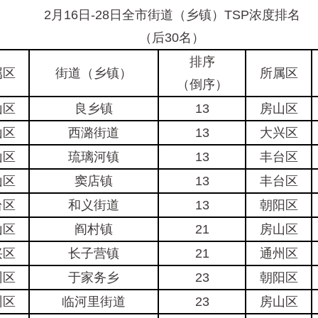
2月16日-28日全市街道（乡镇）TSP浓度排名
（后30名）
排序
属区
街道（乡镇）
所属区
（倒序）
山区
良乡镇
13
房山区
山区
西潞街道
13
大兴区
山区
琉璃河镇
13
丰台区
山区
窦店镇
13
丰台区
台区
和义街道
13
朝阳区
山区
阎村镇
21
房山区
兴区
长子营镇
21
通州区
州区
于家务乡
23
朝阳区
州区
临河里街道
23
房山区