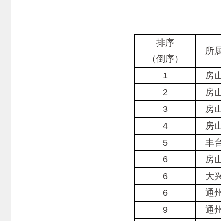
排序
所
（倒序）
1
房
2
房
3
房
4
房
5
丰
6
房
6
大
6
通
9
通