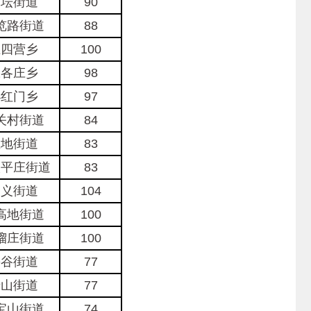
月坛街道
90
览路街道
88
王四营乡
100
豆各庄乡
98
小红门乡
97
关村街道
84
上地街道
83
太平庄街道
83
和义街道
104
高地街道
100
榴庄街道
100
鲁谷街道
77
老山街道
77
宝山街道
74