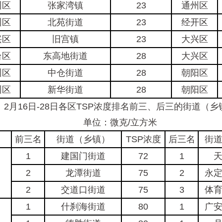
州区
张家湾镇
23
通州区
州区
北苑街道
23
经开区
兴区
旧宫镇
23
大兴区
台区
东高地街道
28
大兴区
州区
中仓街道
28
朝阳区
州区
新华街道
28
朝阳区
月16日-28日各区TSP浓度排名前三、后三的街道（乡
单位：微克/立方米
前三名
街道（乡镇）
TSP浓度
后三名
街
1
建国门街道
72
1
2
龙潭街道
75
2
永
2
交道口街道
75
3
体
1
什刹海街道
80
1
广