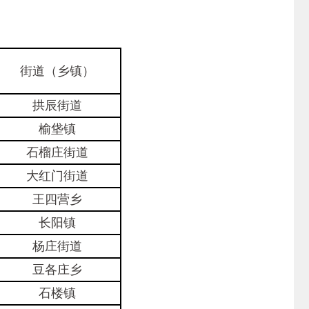
街道（乡镇）
拱辰街道
榆垡镇
石榴庄街道
大红门街道
王四营乡
长阳镇
杨庄街道
豆各庄乡
石楼镇