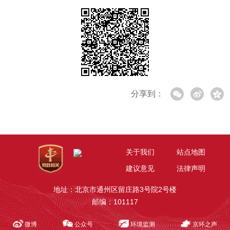
分享到：
关于我们
站点地图
建议意见
法律声明
地址：北京市通州区留庄路3号院2号楼
邮编：101117
微博
公众号
环境监测
京环之声