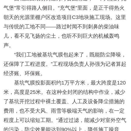
气堡”常引得路人侧目。“充气堡”里面，是正干得热火
朝天的光源里棚户区改造项目C3地块施工现场。这里
与传统的工地不同——路过时闻不到刺鼻的柴油味
儿，看不见飞扬的尘土，也听不到巨大的机械轰鸣
声。
“我们工地被基坑气膜包起来了，既能防尘降噪，
还保障了工程进度。”工程现场负责人孙强为记者算起
经济账、环保账。
基坑气膜投影面积约1万平方米，最大跨度是120
米，高度是25米。在这种全封闭的结构中作业，减少
了基坑开挖过程中裸土覆盖、人工及设备降尘措施的
费用，也不受大风、雨雪等极端天气的影响，在一定
程度上可以缩短工期。“通过过滤，能减少对室外空气
的污染，防尘效果能达到90%以上，降低施工噪音