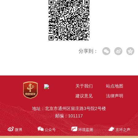
分享到：
关于我们
站点地图
建议意见
法律声明
地址：北京市通州区留庄路3号院2号楼
邮编：101117
微博
公众号
环境监测
京环之声