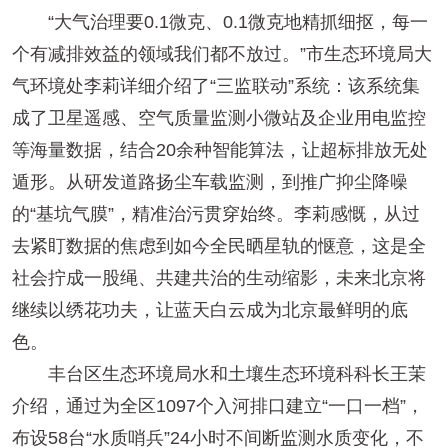
“大气治理要0.1微克、0.1微克地精抓细抠，每一
个有减排效益的领域我们都不放过。”市生态环境局大
气环境处李莉详细介绍了“三监联动”系统：该系统集
成了卫星遥感、空气质量监测小微站及企业用电监控
等海量数据，结合20余种智能算法，让超标排放无处
遁形。从研发道路扬尘车载监测，到推广抑尘降噪
的“基坑气膜”，精准治污贯穿始终。李莉感慨，从过
去紧盯数据的焦虑到如今全民晒星轨的惬意，这是全
社会拧成一股绳、共建共治的生动缩影，未来北京将
继续以绣花功夫，让蓝天白云成为北京最鲜明的底
色。
丰台区生态环境局水和土壤生态环境科科长王茉
介绍，通过为全区1097个入河排口建立“一口一档”，
布设58台“水质哨兵”24小时不间断监测水质变化，不