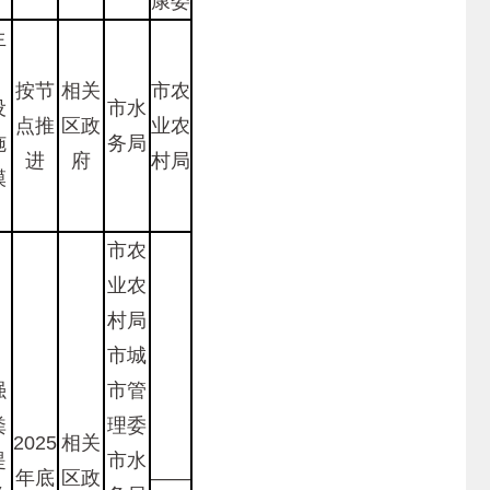
康委
生
，
按节
相关
市农
设
市水
点推
区政
业农
施
务局
进
府
村局
模
市农
业农
村局
市城
强
市管
粪
理委
2025
相关
提
市水
年底
区政
——