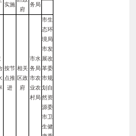
实施
务局
府
市生
态环
境局
市发
左
市水
展改
合
按节
相关
务局
革委
水
点推
区政
市农
市规
率
进
府
业农
划自
村局
然资
源委
市卫
生健