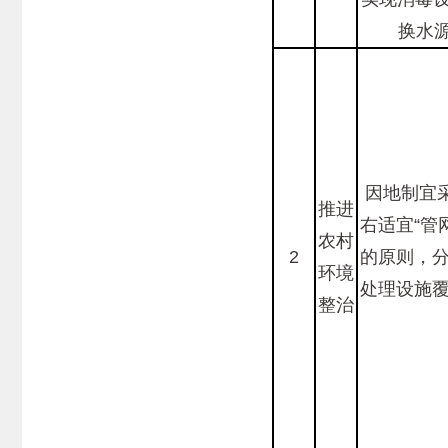
换水
因地制宜
推进
右适宜“管
农村
2
的原则，分
环境
处理设施覆
整治