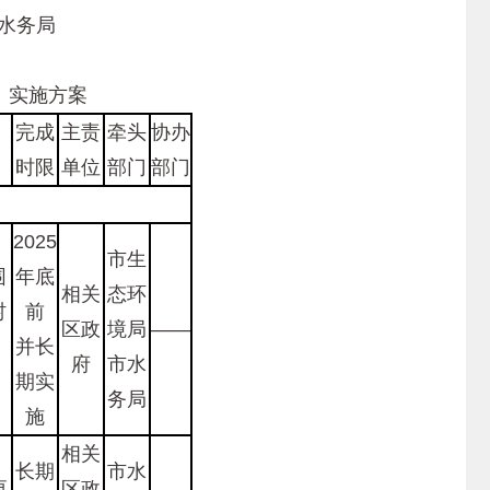
委员会 北京市水务局
2年5月27日
》实施方案
完成
主责
牵头
协办
时限
单位
部门
部门
2025
市生
围
年底
相关
态环
村
前
区政
境局
——
并长
府
市水
期实
务局
施
，
相关
长期
市水
更
区政
——