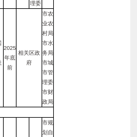
理委
市农
业农
村局
居
市水
2025
，
相关区政
务局
年底
社
府
市城
前
市管
理委
市财
政局
市规
划自