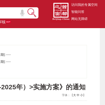
访问我的专属空间
智能问答
网站无障碍
审核
----
日期]
----
日期]
2025年）>实施方案》的通知
字体：【
大
中
小
】