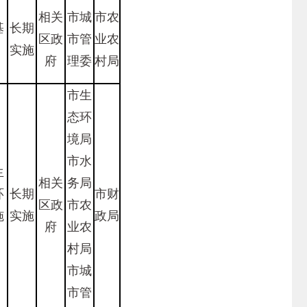
，
相关
市城
市农
基
长期
区政
市管
业农
实施
府
理委
村局
市生
态环
境局
市水
生
相关
务局
环
长期
市财
区政
市农
施
实施
政局
府
业农
村局
市城
市管