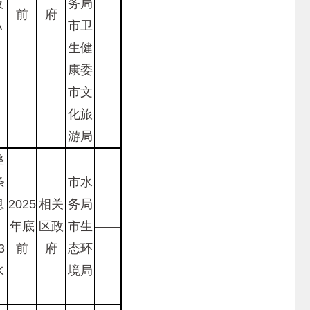
及
务局
前
府
A
市卫
生健
康委
市文
化旅
游局
整
条
市水
息
2025
相关
务局
，
年底
区政
市生
——
3
前
府
态环
水
境局