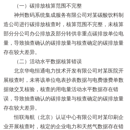
（一）碳排放核算范围不完整
神州数码系统集成服务有限公司对某碳酸饮料制
造公司进行碳排放核查时，核算范围不完整，未核算
部分分公司办公排放及部分转供非重点碳排放单位电
量，导致抽查确认的碳排放量与核查确定的碳排放量
存在较大差异。
（二）活动水平数据核算错误
北京华电恒通电力技术开发有限公司对某医院开
展核查时，未将该单位电表抄表数据与电费缴费单数
据做交叉核验，核查的用电量活动水平数据存在错
误，导致抽查确认的碳排放量与核查确定的碳排放量
存在较大差异。
恒联海航（北京）认证中心有限公司对某印刷企
业开展核查时，核定的企业电力和天然气数据存在错