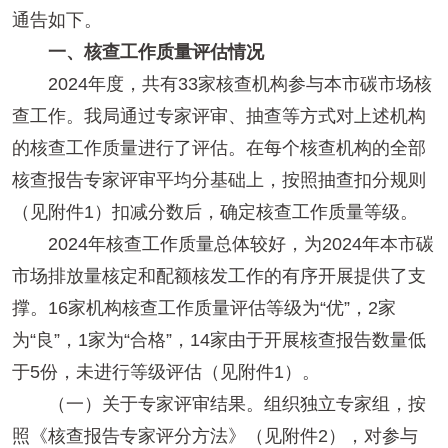
通告如下。
一、核查工作质量评估情况
2024年度，共有33家核查机构参与本市碳市场核
查工作。我局通过专家评审、抽查等方式对上述机构
的核查工作质量进行了评估。在每个核查机构的全部
核查报告专家评审平均分基础上，按照抽查扣分规则
（见附件1）扣减分数后，确定核查工作质量等级。
2024年核查工作质量总体较好，为2024年本市碳
市场排放量核定和配额核发工作的有序开展提供了支
撑。16家机构核查工作质量评估等级为“优”，2家
为“良”，1家为“合格”，14家由于开展核查报告数量低
于5份，未进行等级评估（见附件1）。
（一）关于专家评审结果。组织独立专家组，按
照《核查报告专家评分方法》（见附件2），对参与