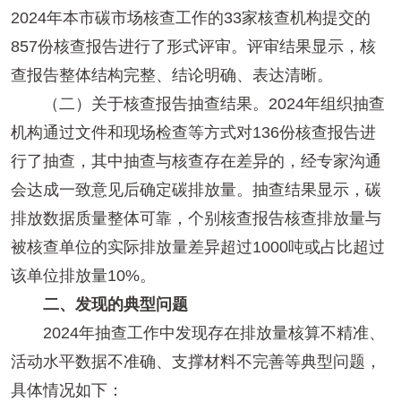
2024年本市碳市场核查工作的33家核查机构提交的
857份核查报告进行了形式评审。评审结果显示，核
查报告整体结构完整、结论明确、表达清晰。
（二）关于核查报告抽查结果。2024年组织抽查
机构通过文件和现场检查等方式对136份核查报告进
行了抽查，其中抽查与核查存在差异的，经专家沟通
会达成一致意见后确定碳排放量。抽查结果显示，碳
排放数据质量整体可靠，个别核查报告核查排放量与
被核查单位的实际排放量差异超过1000吨或占比超过
该单位排放量10%。
二、发现的典型问题
2024年抽查工作中发现存在排放量核算不精准、
活动水平数据不准确、支撑材料不完善等典型问题，
具体情况如下：