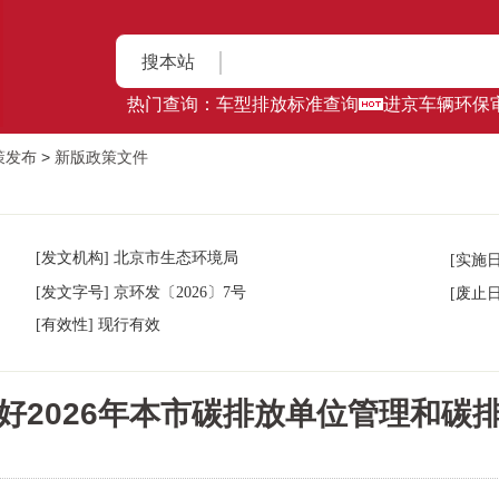
搜本站
热门查询：
车型排放标准查询
进京车辆环保
策发布
>
新版政策文件
[发文机构] 北京市生态环境局
[实施
京环发
[发文字号]
〔2026〕7号
[废止
[有效性] 现行有效
好2026年本市碳排放单位管理和碳