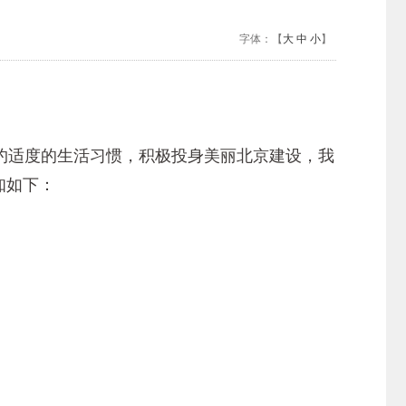
字体：【
大
中
小
】
适度的生活习惯，积极投身美丽北京建设，我
知如下：