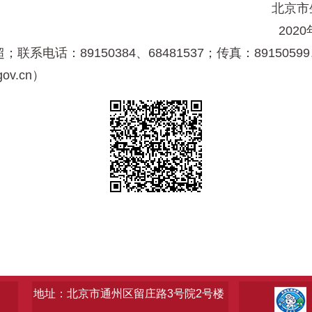
北
2
9150384、68481537；传真：89150599、884
.gov.cn）
地址：北京市通州区留庄路3号院2号楼