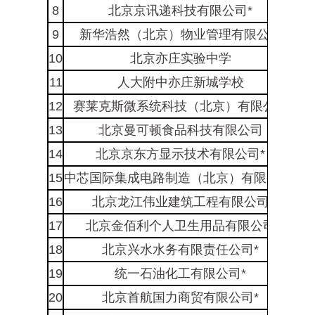
8
北京京讯递科技有限公司*
北
9
新华浩然（北京）物业管理有限公司
北
10
北京亦庄实验中学
北
11
人大附中亦庄新城学校
北
12
赛莱克斯微系统科技（北京）有限公司
北
13
北京曼可顿食品科技有限公司
北
14
北京京东方显示技术有限公司*
北
15
中芯国际集成电路制造（北京）有限公司*
北
16
北京龙江伟业建筑工程有限公司
北
17
北京金佰利个人卫生用品有限公司
北
18
北京兴水水务有限责任公司*
19
统一石油化工有限公司*
20
北京首航国力商贸有限公司*