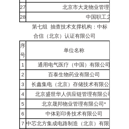
27
北京市大龙物业管理有限责
28
中国职工之家
第七组 抽查技术支撑机构：中标
合信（北京）认证有限公司
序
单位名称
号
1
通用电气医疗（中国）有限公司
北
2
百泰生物药业有限公司
北
3
长鑫集电（北京）存储技术有限公司*
北
4
北京盛世华人供应链管理有限公司
北
5
北京晟邦物业管理有限公司*
北
6
中体彩印务技术有限公司
北
7
中芯北方集成电路制造（北京）有限公司*
北