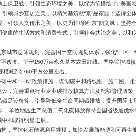
土保卫战，引领生态环境之美，以绿为笔描绘“京”美画
引领城乡宜居之美，以精为基筑就“京”品家园；坚持全
，引领人文传承之美，以史为轴绵延“京”韵文脉；坚持
健康的生活方式和消费模式，引领社会共治之美，以和为
京城市总体规划，完善国土空间规划体系，强化“三区三
性质不改变。坚守150万亩永久基本农田红线。严格管控
规模减到2760平方公里左右。
中和“1+N”政策措施，谋划碳中和路线图、施工图。
建设，完善重点行业企业碳排放核算方法及配额管理政策
品碳足迹核算，引导降低全生命周期碳排放，提升国际市
7年，单位地区生产总值二氧化碳排放保持全国省级最优水
碳中和取得明显进展。
构，严控化石能源利用规模，加快发展新能源和可再生