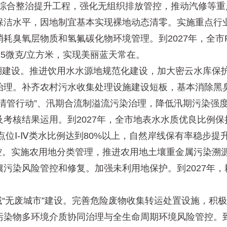
Cs综合整治提升工程，强化无组织排放管控，推动汽修等
保洁水平，因地制宜基本实现裸地动态清零。实施重点行
耗臭氧层物质和氢氟碳化物环境管理。到2027年，全市P
到25微克/立方米，实现美丽蓝天常在。
建设。推进饮用水水源地规范化建设，加大密云水库保
治理。补齐农村污水收集处理设施建设短板，基本消除黑
清管行动”、汛期合流制溢流污染治理，降低汛期污染强
考核结果运用。到2027年，全市地表水水质优良比例保
控点位Ⅰ-Ⅳ类水比例达到80%以上，自然岸线保有率稳步
。实施农用地分类管理，推进农用地土壤重金属污染溯
污染风险管控和修复。加强未利用地保护。到2027年
“无废城市”建设。完善危险废物收集转运处置设施，积
染物多环境介质协同治理与全生命周期环境风险管控。到2