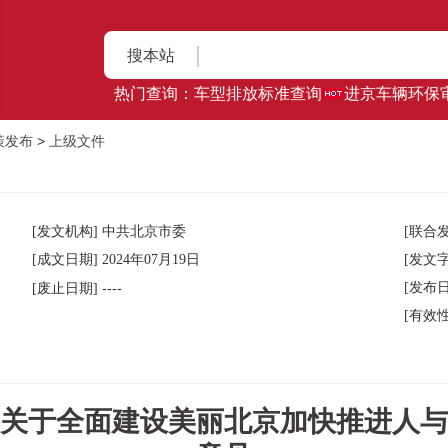
搜本站
热门查询：
车型排放标准查询
进京车辆环保
策发布
>
上级文件
[发文机构] 中共北京市委
[联合
[成文日期] 2024年07月19日
[发文字号
----
[发布日
[废止日期]
[有效性
关于全面建设美丽北京加快推进人与