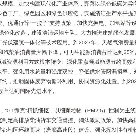
电规模。加快构建现代化产业体系，完善以绿色低碳为导
绿色工厂、绿色园区和绿色供应链，实施清洁生产水平提
、优通行等“一揽子”支持政策，加快充换电、加氢站等设
等绿色化改造，建设清洁运输车队。大力推进建筑绿色发
光伏建筑一体化等技术应用。到2027年，天然气消费
气和汽柴油消费量大幅下降，可再生能源消费占比达到35%
域资源利用方式根本转变。深化重点领域能源节约高效
水平。强化用水总量和强度双控，降低供水管网漏损率，
约，推动固体废弃物循环利用、协同资源化处置。到20
用效率达到国际先进水平。
“0.1微克”精抓细抠，以细颗粒物（PM2.5）控制为
究制定高排放柴油货车交通管控、淘汰激励政策。加快高
都地区环线高速（唐廊高速段）建设。强化挥发性有机物