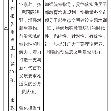
工
业素养、拓
加强统筹指导，贯彻落实我局干
作
宽国际视
部教育培训规划，协助举办全市
报
野，增强对
领导干部生态文明建设专题培训
告
25
新生事物、
班，持续增强教育培训的时代
重
前沿领域的
性、系统性、针对性、有效性，
点
敏锐性和理
进一步提升广大干部理论素养、
工
解力，着力
增强推动生态文明建设能力。
作
打造一支与
第
新时代首都
291
发展要求相
项
适应的公务
员队伍。
市
政
强化担当作