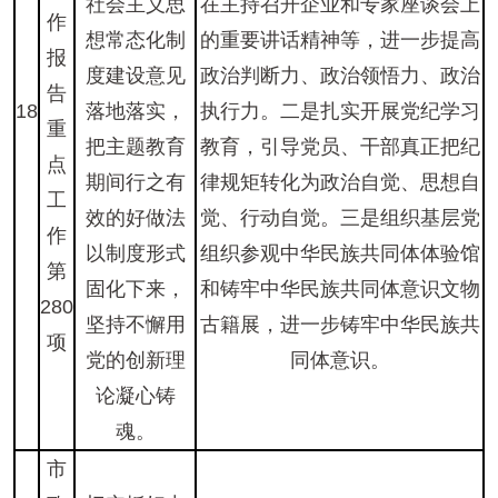
社会主义思
在主持召开企业和专家座谈会上
作
想常态化制
的重要讲话精神等，进一步提高
报
度建设意见
政治判断力、政治领悟力、政治
告
18
落地落实，
执行力。二是扎实开展党纪学习
重
把主题教育
教育，引导党员、干部真正把纪
点
期间行之有
律规矩转化为政治自觉、思想自
工
效的好做法
觉、行动自觉。三是组织基层党
作
以制度形式
组织参观中华民族共同体体验馆
第
固化下来，
和铸牢中华民族共同体意识文物
280
坚持不懈用
古籍展，进一步铸牢中华民族共
项
党的创新理
同体意识。
论凝心铸
魂。
市