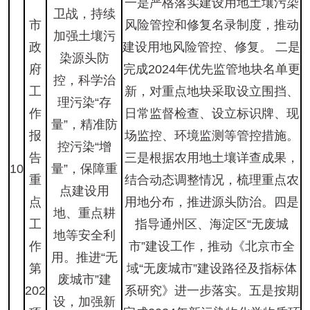
一是严格落实建设用地土壤污染
卫战，持续
市
风险管控和修复名录制度，推动
加强土壤污
政
建设用地风险管控、修复。 二是
染源头防
府
完成2024年优先监管地块名单更
控，科学治
工
新，对重点地块采取设立围挡、
理污染“存
作
日常监督检查、设立标识牌、现
量”，精准防
报
场监控、环境监测等管控措施。
控污染“增
告
三是根据农用地土壤详查成果，
10
量”，保障重
重
结合动态调整情况，梳理重点农
点建设用
点
用地分布，推进源头防治。四是
地、重点耕
工
指导通州区、海淀区“无废城
地等安全利
作
市”建设工作，推动《北京市全
用。推进“无
第
域“无废城市”建设路径及指标体
废城市”建
202
系研究》进一步落实。五是按期
设，加强新