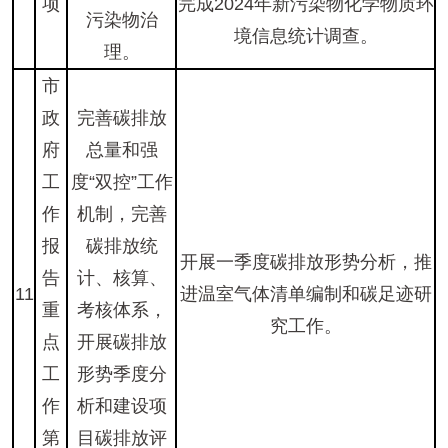
项
完成2024年新污染物化学物质环
污染物治
境信息统计调查。
理。
市
政
完善碳排放
府
总量和强
工
度“双控”工作
作
机制，完善
报
碳排放统
开展一季度碳排放形势分析，推
告
计、核算、
11
进温室气体清单编制和碳足迹研
重
考核体系，
究工作。
点
开展碳排放
工
形势季度分
作
析和建设项
第
目碳排放评