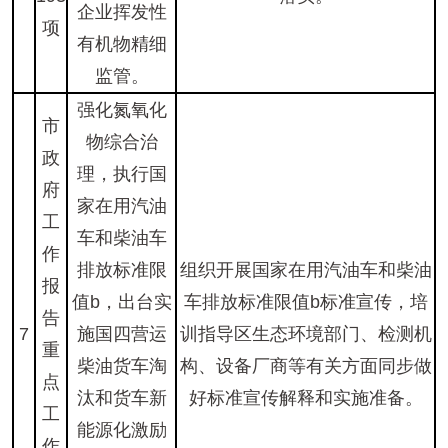
企业挥发性
项
有机物精细
监管。
强化氮氧化
市
物综合治
政
理，执行国
府
家在用汽油
工
车和柴油车
作
排放标准限
组织开展国家在用汽油车和柴油
报
值b，出台实
车排放标准限值b标准宣传，培
告
7
施国四营运
训指导区生态环境部门、检测机
重
柴油货车淘
构、设备厂商等有关方面同步做
点
汰和货车新
好标准宣传解释和实施准备。
工
能源化激励
作