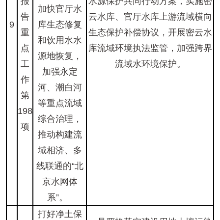
报
水源保护共同行动方案，实施密
加快官厅水
告
云水库、官厅水库上游流域横向
9
库生态修复
重
生态保护补偿协议，开展密云水
和饮用水水
点
库流域环境执法监管，加强跨界
源地恢复，
工
流域水环境保护。
加强永定
作
河、潮白河
第
等重点流域
198
综合治理，
项
推动构建流
域相济、多
线联通的“北
京水网体
系”。
打好净土保