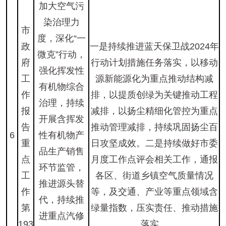
加大空气污
染治理力
市
度，深化“一
政
一是持续推进蓝天保卫战2024年
微克”行动，
府
行动计划措施任务落实，以移动
强化挥发性
工
源新能源化为重点推动结构减
有机物综合
作
排，以提质创绿为关键推动工程
治理，持续
报
减排，以扬尘精细化管控为重点
开展含挥发
告
推动管理减排，持续巩固扬尘百
6
性有机物产
重
日攻坚成效。二是持续做好市委
品生产销售
点
月度工作点评会相关工作，通报
环节监管，
工
各区、街道乡镇空气质量情况
推进源头替
作
等，及交通、产业等重点领域含
代，持续推
第
绿量指数，压实责任、推动措施
进重点汽修
193
落实。