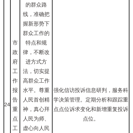
的群众路
线，准确把
握新形势下
群众工作的
市
特点和规
政
律，不断改
府
进方式方
工
法，切实提
作
高群众工作
报
水平。尊重
强化信访投诉信息研判，服务科
告
人民首创精
学决策管理。定期分析和跟踪重
24
重
神，真心拜
点点位诉求变化和新增重复投诉
点
人民为师、
点位。
工
虚心向人民