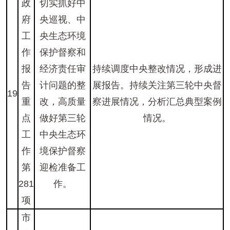
政
切实抓好中
府
央巡视、中
工
央生态环境
作
保护督察和
报
经济责任审
持续调度中央整改情况，形成进
告
计问题的整
展报告。持续关注第三轮中央督
19
重
改，高质量
察进展情况，分析汇总典型案例
点
做好第三轮
情况。
工
中央生态环
作
境保护督察
第
迎检准备工
281
作。
项
市