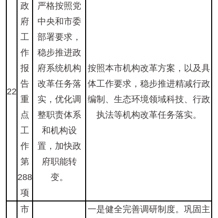
政
严格按照党
府
中央和市委
工
部署要求，
作
稳步推进政
报
府系统机构
按照本市机构改革方案，以及具
告
改革任务落
体工作要求，稳步推进精减行政
22
重
实，优化调
编制、生态环境领域科技、行政
点
整职责体系
执法等机构改革任务落实。
工
和机构设
作
置，加快政
第
府职能转
288
变。
项
市
一是健全完善调研制度。巩固主