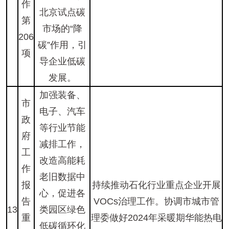
作
北京试点碳
第
市场的“降
206
碳”作用，引
项
导企业低碳
发展。
加强装备、
市
电子、汽车
政
等行业节能
府
减排工作，
工
改造高能耗
作
老旧数据中
报
持续推动石化行业重点企业开展
心，促进各
告
VOCs治理工作。协调市城市管
13
类园区绿色
重
理委做好2024年采暖期华能热电
低碳循环化