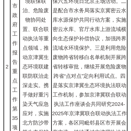
境联保联
保六五环境日北京主场活动。二
市
治、危险废
是配合市水务局落实京冀密云水
政
物协同处
库水源保护共同行动方案，实施
府
置、联合联
密云水库、官厅水库上游流域横
工
动执法等重
向生态保护补偿协议，加强跨界
作
点领域，推
流域水环境保护。三是利用危险
报
动京津冀生
废物跨省转移白名单机制开展跨
告
2
态环境联建
省转移审批，继续开展危险废物
重
联防联治走
跨省“点对点”定向利用试点。四
点
深走实。携
是落实京津冀生态环境执法联动
工
手做好重污
工作机制，参加京津冀联合联动
作
染天气应急
执法工作座谈会共同研究2024-
第
应对，实施
2025年京津冀联合联动执法工作
35
北方防沙带
方案，各区同毗邻县区市开展会
项