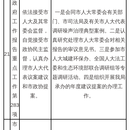
政
府
依法接受市
一是会同市人大常委会有关部
工
人大及其常
门、市司法局及有关市人大代表
作
委会监督，
调研噪声治理典型案例。二是认
报
自觉接受市
真研究处理市人大常委会对相关
告
政协民主监
报告的审议意见书。三是参加市
21
重
督，认真办
人大城建环保办、全国人大法工
点
理市人大代
委和生态环境部联合调研组等专
工
表议案建议
题调研活动。四是组织开展我局
作
和市政协提
承办的年度建议提案的办理工
第
案。
作。
283
项
市