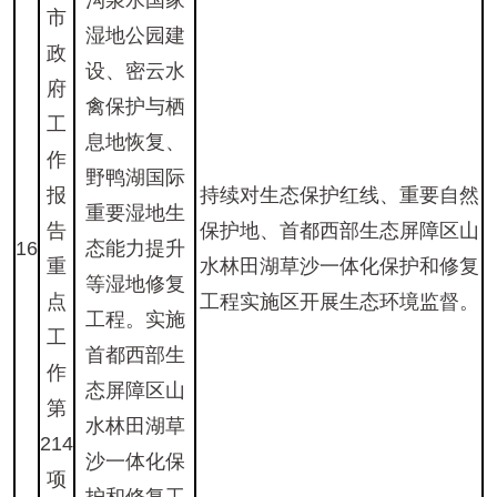
沟泉水国家
市
湿地公园建
政
设、密云水
府
禽保护与栖
工
息地恢复、
作
野鸭湖国际
报
持续对生态保护红线、重要自然
重要湿地生
告
保护地、首都西部生态屏障区山
16
态能力提升
重
水林田湖草沙一体化保护和修复
等湿地修复
点
工程实施区开展生态环境监督。
工程。实施
工
首都西部生
作
态屏障区山
第
水林田湖草
214
沙一体化保
项