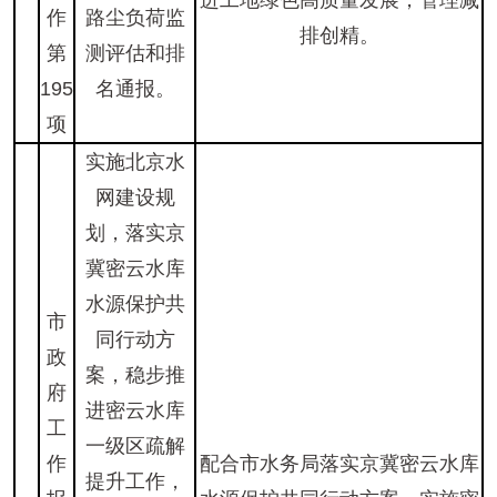
进工地绿色高质量发展，管理减
作
路尘负荷监
排创精。
第
测评估和排
195
名通报。
项
实施北京水
网建设规
划，落实京
冀密云水库
水源保护共
市
同行动方
政
案，稳步推
府
进密云水库
工
一级区疏解
作
配合市水务局落实京冀密云水库
提升工作，