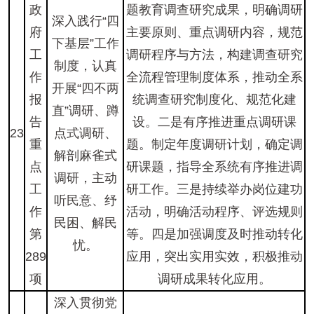
政
题教育调查研究成果，明确调研
深入践行“四
府
主要原则、重点调研内容，规范
下基层”工作
工
调研程序与方法，构建调查研究
制度，认真
作
全流程管理制度体系，推动全系
开展“四不两
报
统调查研究制度化、规范化建
直”调研、蹲
告
设。二是有序推进重点调研课
23
点式调研、
重
题。制定年度调研计划，确定调
解剖麻雀式
点
研课题，指导全系统有序推进调
调研，主动
工
研工作。三是持续举办岗位建功
听民意、纾
作
活动，明确活动程序、评选规则
民困、解民
第
等。四是加强调度及时推动转化
忧。
289
应用，突出实用实效，积极推动
项
调研成果转化应用。
深入贯彻党