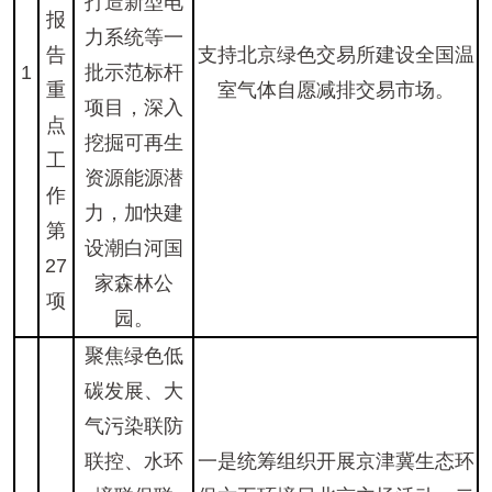
打造新型电
报
力系统等一
告
支持北京绿色交易所建设全国温
1
批示范标杆
重
室气体自愿减排交易市场。
项目，深入
点
挖掘可再生
工
资源能源潜
作
力，加快建
第
设潮白河国
27
家森林公
项
园。
聚焦绿色低
碳发展、大
气污染联防
联控、水环
一是统筹组织开展京津冀生态环