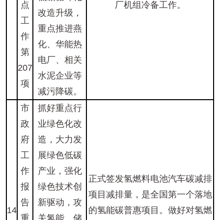
点
厂机组冷备工作。
改造升级，
工
重点推进燕
作
化、华能热
第
电厂、相关
207
水泥企业等
项
减污降碳。
市
抓好重点行
政
业绿色化改
府
造，大力发
工
展绿色低碳
作
产业，强化
正式签发氢燃料电池汽车碳减排
报
绿色技术创
项目减排量，是全国第一个落地
告
新驱动，攻
14
的氢能碳普惠项目。做好对氢燃
重
关氢能、储