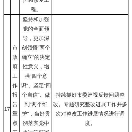
护和修复工
程。
坚持和加强
党的全面领
导，更加深
市
刻领悟“两个
政
确立”的决定
府
性意义，增
工
强“四个意
作
识”、坚定“四
报
个自信”、做
持续抓好市委巡视反馈问题整
告
到“两个维
改。专题研究整改进展工作并多
17
重
护”，当好贯
次对整改工作进展情况进行调
点
彻落实党中
度。