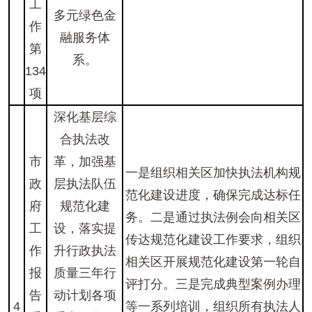
工
多元绿色金
作
融服务体
第
系。
134
项
深化基层综
合执法改
市
革，加强基
一是组织相关区加快执法机构规
政
层执法队伍
范化建设进度，确保完成达标任
府
规范化建
务。二是通过执法例会向相关区
工
设，落实提
传达规范化建设工作要求，组织
作
升行政执法
相关区开展规范化建设第一轮自
报
质量三年行
评打分。三是完成典型案例办理
告
动计划各项
4
等一系列培训，组织所有执法人