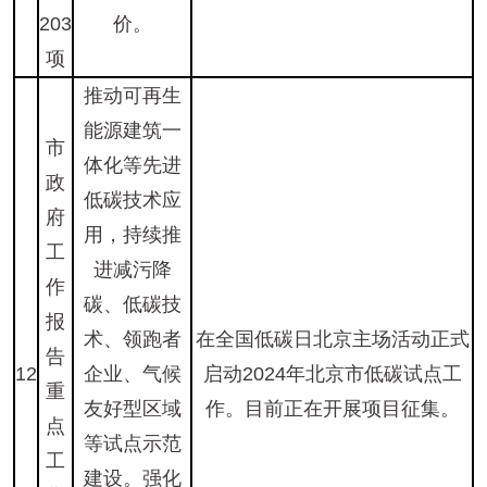
203
价。
项
推动可再生
能源建筑一
市
体化等先进
政
低碳技术应
府
用，持续推
工
进减污降
作
碳、低碳技
报
术、领跑者
在全国低碳日北京主场活动正式
告
12
企业、气候
启动2024年北京市低碳试点工
重
友好型区域
作。目前正在开展项目征集。
点
等试点示范
工
建设。强化