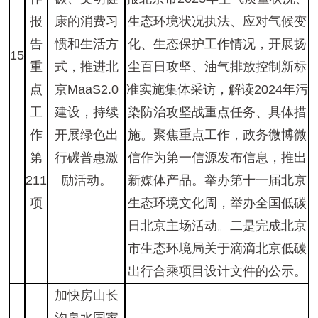
报
康的消费习
生态环境状况执法、应对气候变
告
惯和生活方
化、生态保护工作情况，开展扬
15
重
式，推进北
尘百日攻坚、油气排放控制新标
点
京MaaS2.0
准实施集体采访，解读2024年污
工
建设，持续
染防治攻坚战重点任务、具体措
作
开展绿色出
施。聚焦重点工作，政务微博微
第
行碳普惠激
信作为第一信源发布信息，推出
211
励活动。
新媒体产品。举办第十一届北京
项
生态环境文化周，举办全国低碳
日北京主场活动。二是完成北京
市生态环境局关于滴滴北京低碳
出行合乘项目设计文件的公示。
加快房山长