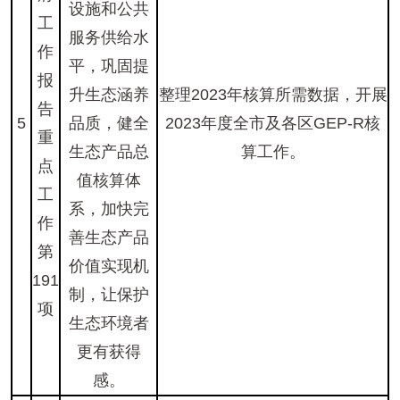
设施和公共
工
服务供给水
作
平，巩固提
报
升生态涵养
整理2023年核算所需数据，开展
告
5
品质，健全
2023年度全市及各区GEP-R核
重
生态产品总
算工作。
点
值核算体
工
系，加快完
作
善生态产品
第
价值实现机
191
制，让保护
项
生态环境者
更有获得
感。