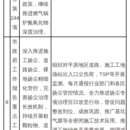
政策，继续
第
推进燃气锅
194
炉氮氧化物
项
深度治理。
市
政
深入推进施
府
工扬尘、道
组织对平原地区道路、施工工地
工
路扬尘、裸
场站出入口尘负荷，TSP等开展
作
地扬尘精细
监测。每月通报行业部门和各区
报
化管控，完
扬尘管控情况。全力推进扬尘专
告
善扬尘治理
8
项治理百日攻坚行动，督促问题
重
长效机制，
整改到位、成效巩固。推广基坑
点
持续开展粗
气膜等全密闭施工技术应用。推
工
颗粒物、道