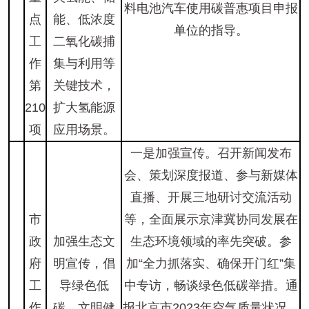
料电池汽车使用碳普惠项目申报
点
能、低浓度
单位的指导。
工
二氧化碳捕
作
集与利用等
第
关键技术，
210
扩大氢能源
项
应用场景。
一是加强宣传。召开新闻发布
会、策划深度报道、参与新媒体
直播、开展三地研讨交流活动
市
等，全面展示京津冀协同发展在
政
加强生态文
生态环境领域的率先突破。参
府
明宣传，倡
加“全力抓落实、确保开门红”集
工
导绿色低
中专访，畅谈绿色低碳举措。通
作
碳、文明健
报北京市2023年空气质量状况、