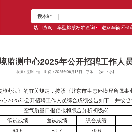
搜本站
热门查询：
车型排放标准查询
进京车辆环保
境监测中心2025年公开招聘工作人
来源：监测中心
时间：2025年08月15日
字体：【
大
中
小
】
办法》的有关规定，按照《北京市生态环境局所属事业单
心2025年公开招聘工作人员综合成绩公告如下，并按照1
空气质量日报预报和综合分析初级岗
笔试成绩
面试成绩
综合成绩
64.5
89.7
79.6