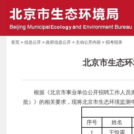
首页
>
信息公开
>
政府信息公开
>
主动公开内容
>
招考招录
北京市生态环
根据《北京市事业单位公开招聘工作人员实施
批）》的相关要求，现将北京市生态环境监测中
序号
姓名
1
王悦露