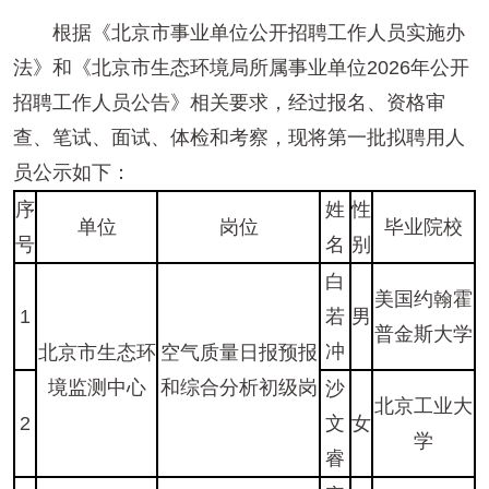
根据《北京市事业单位公开招聘工作人员实施办
法》和《北京市生态环境局所属事业单位2026年公开
招聘工作人员公告》相关要求，经过报名、资格审
查、笔试、面试、体检和考察，现将第一批拟聘用人
员公示如下：
序
姓
性
单位
岗位
毕业院校
号
名
别
白
美国约翰霍
1
若
男
普金斯大学
冲
北京市生态环
空气质量日报预报
境监测中心
和综合分析初级岗
沙
北京工业大
2
文
女
学
睿