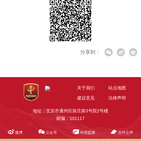
分享到：
关于我们
站点地图
建议意见
法律声明
地址：北京市通州区留庄路3号院2号楼
邮编：101117
微博
公众号
环境监测
京环之声