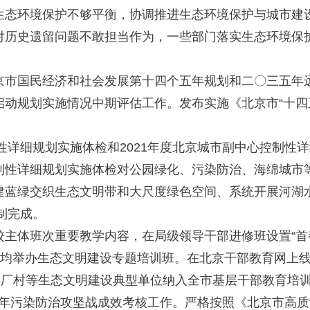
态环境保护不够平衡，协调推进生态环境保护与城市建设
对历史遗留问题不敢担当作为，一些部门落实生态环境保
市国民经济和社会发展第十四个五年规划和二〇三五年远
动规划实施情况中期评估工作。发布实施《北京市“十四
详细规划实施体检和2021年度北京城市副中心控制性
制性详细规划实施体检对公园绿化、污染防治、海绵城市
建蓝绿交织生态文明带和大尺度绿色空间、系统开展河湖
制完成。
体班次重要教学内容，在局级领导干部进修班设置“首都
区均举办生态文明建设专题培训班。在北京干部教育网上线
炭厂村等生态文明建设典型单位纳入全市基层干部教育培
1年污染防治攻坚战成效考核工作。严格按照《北京市高