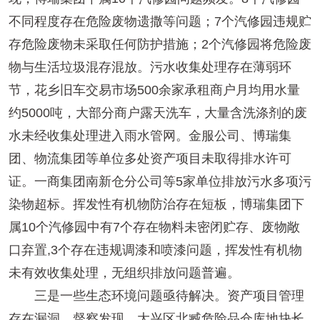
不同程度存在危险废物遗撒等问题；7个汽修园违规贮
存危险废物未采取任何防护措施；2个汽修园将危险废
物与生活垃圾混存混放。污水收集处理存在薄弱环
节，花乡旧车交易市场500余家承租商户月均用水量
约5000吨，大部分商户露天洗车，大量含洗涤剂的废
水未经收集处理进入雨水管网。金服公司、博瑞集
团、物流集团等单位多处资产项目未取得排水许可
证。一商集团南新仓分公司等5家单位排放污水多项污
染物超标。挥发性有机物防治存在短板，博瑞集团下
属10个汽修园中有7个存在物料未密闭贮存、废物敞
口弃置,3个存在违规调漆和喷漆问题，挥发性有机物
未有效收集处理，无组织排放问题普遍。
三是一些生态环境问题亟待解决。资产项目管理
存在漏洞，督察发现，大兴区北臧危险品仓库地块长