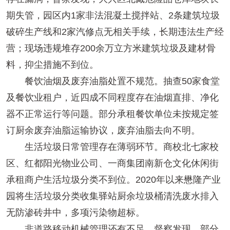
期失管，园区内1家非法混凝土搅拌站、2条建筑垃圾
破碎生产线和2家汽修点无相关手续，长期违法生产经
营；现场违规堆存200余万立方米建筑垃圾及建材骨
料，抑尘措施不到位。
餐饮油烟及废弃油脂处置不规范。抽查50家食堂
及餐饮业租户，近四成不同程度存在油烟直排、净化
器不正常运行等问题。部分承租餐饮单位未按规定签
订厨余废弃油脂运输协议，废弃油脂去向不明。
生活垃圾日常管理存在薄弱环节。商校北七家校
区、红都阳光物业公司、一商集团南新仓文化休闲街
承租商户生活垃圾分类不到位。2020年以来懋隆产业
园将生活垃圾分类收集驿站厨余垃圾桶清洗废水排入
无防渗砖井中，多项污染物超标。
非道路移动机械管理还有不足。督察发现，部分