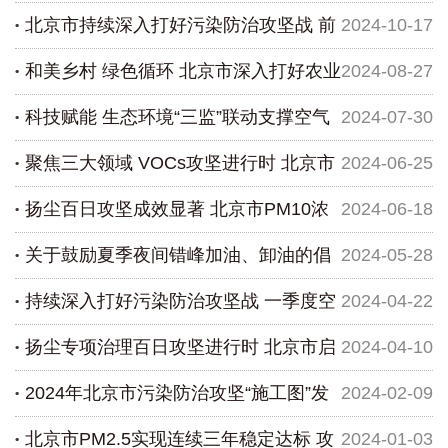
北京市持续深入打好污染防治攻坚战 前
2024-10-17
大兴段
和美乡村 绿色循环 北京市深入打好农业
2024-08-27
三季度PM2.5平均浓度29微克/立方米 优良天同...
科技赋能 生态环境“三监”联动支撑空气
2024-07-30
农村污染治理攻坚战
聚焦三大领域 VOCs攻坚进行时 北京市
2024-06-25
质量持续改善
扬尘百日攻坚成效显著 北京市PM10浓
2024-06-18
启动2024年夏季VOCs治理攻坚行动
关于鼓励夏季夜间错峰加油、卸油的倡
2024-05-28
度3-5月同比下降12.0%
持续深入打好污染防治攻坚战 一季度空
2024-04-22
议书
扬尘专项治理百日攻坚进行时 北京市启
2024-04-10
气质量改善实现“开门红”
2024年北京市污染防治攻坚“施工图”发
2024-02-09
动多部门联合督导
北京市PM2.5实现连续三年稳定达标 攻
2024-01-03
布 推进美丽北京建设 提升生态环境质量