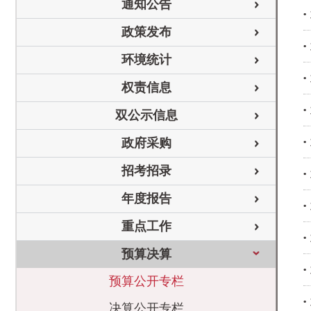
通知公告
政策发布
环境统计
权责信息
双公示信息
政府采购
招考招录
年度报告
重点工作
预算决算
预算公开专栏
决算公开专栏