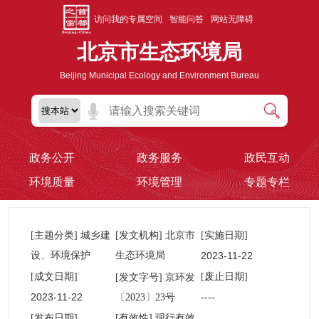
访问我的专属空间
智能问答
网站无障碍
北京市生态环境局
Beijing Municipal Ecology and Environment Bureau
政务公开
政务服务
政民互动
环境质量
环境管理
专题专栏
[主题分类] 城乡建
[发文机构] 北京市
[实施日期]
设、环境保护
生态环境局
2023-11-22
00:00:00
[成文日期]
京环发
[废止日期]
[发文字号]
2023-11-22
----
〔2023〕23号
00:00:00
[发布日期]
[有效性] 现行有效