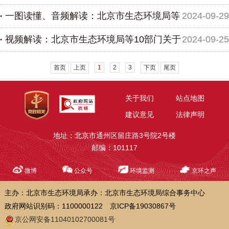
一图读懂、音频解读：北京市生态环境局等
2024-09-29
等领...
印发《北京市餐饮油烟废气高效净化装置更新补贴实施
视频解读：北京市生态环境局等10部门关于
2024-09-25
细则》...
3部门关于印发《北京市餐饮油烟废气高效净化装置更
新补贴...
印发《北京市进一步促进国四及以下排放标准老旧货车
首页
上页
1
2
3
下页
尾页
和大...
关于我们
站点地图
建议意见
法律声明
地址：北京市通州区留庄路3号院2号楼
邮编：101117
微博
公众号
环境监测
京环之声
主办：北京市生态环境局
承办：北京市生态环境局综合事务中心
政府网站识别码：1100000122
京ICP备19030867号
京公网安备11040102700081号