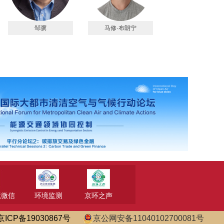
邹骥
马修·布朗宁
境微信
环境监测
京环之声
京ICP备19030867号
京公网安备11040102700081号