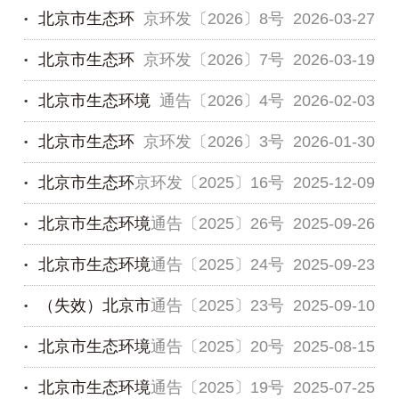
北京市生态环
京环发〔2026〕8号
2026-03-27
位碳排放检查工作的通告
境局关于征集2026年优秀低碳项目的通知
北京市生态环
京环发〔2026〕7号
2026-03-19
境局关于印发《北京市电动自行车废铅蓄电池回
北京市生态环境
通告〔2026〕4号
2026-02-03
收处理环境管理办法（试行）》的通知
境局关于做好2026年本市碳排放单位管理和碳排
北京市生态环
京环发〔2026〕3号
2026-01-30
放权交易有关工作的通知
局关于开展生态环境监测技术服务机构备案管理
北京市生态环
京环发〔2025〕16号
2025-12-09
的通告
境局关于印发《北京市生态环境领域优化营商环
北京市生态环境
通告〔2025〕26号
2025-09-26
境助力经济高质量发展的若干措施》的通...
境局等8部门关于印发《北京市碳足迹管理体系
北京市生态环境
通告〔2025〕24号
2025-09-23
建设工作方案》的通知
局关于征集北京市碳普惠方法学的通告
（失效）北京市
通告〔2025〕23号
2025-09-10
局关于开展本市2024年度碳排放配额有偿竞价发
北京市生态环境
通告〔2025〕20号
2025-08-15
放的通告
生态环境局关于发布北京市生态环境科技专项项
北京市生态环境
通告〔2025〕19号
2025-07-25
目申报指南（第二批）的通告
局 北京市司法局关于增补京津冀环境损害司法鉴