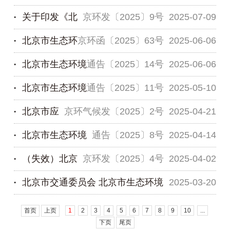
关于印发《北
京环发〔2025〕9号
2025-07-09
定机构登记评审专家库（北京地区）专...
局关于开展2025年第二批重点碳排放单位和一般
北京市生态环
京环函〔2025〕63号
2025-06-06
报告单位抽查工作的通告
京市甲烷排放控制行动方案》的通知
北京市生态环境
通告〔2025〕14号
2025-06-06
境局关于征集2025年低碳技术项目和典型案例的
北京市生态环境
通告〔2025〕11号
2025-05-10
通知
局关于开展2025年第一批重点碳排放单位抽查工
北京市应
京环气候发〔2025〕2号
2025-04-21
作的通告
局关于公布2024、2025年度本市纳入全国碳排
北京市生态环境
通告〔2025〕8号
2025-04-14
放权交易市场管理的水泥行业重点排放单...
对气候变化管理事务中心关于发布《北京市碳排
（失效）北京
京环发〔2025〕4号
2025-04-02
放权交易市场注册登记管理规则》的通告
局关于公布2024年度北京市低碳试点优秀项目的
北京市交通委员会 北京市生态环境
2025-03-20
通告
市生态环境局关于做好2025年本市碳排放单位管
理和碳排放权交易工作的通知
局 北京市公安局公安交通管理局关于对部分载货
首页
上页
1
2
3
4
5
6
7
8
9
10
...
下页
尾页
汽车采取通行管理...